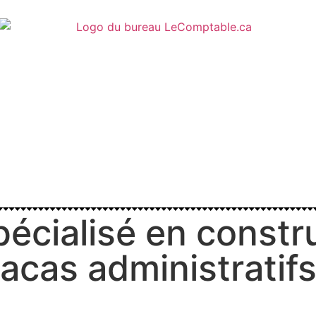
écialisé en constru
racas administratif